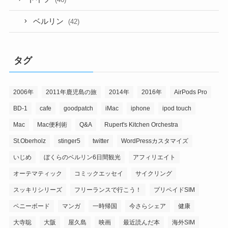
ベルリン
(42)
タグ
2006年
2011年鹿児島の旅
2014年
2016年
AirPods Pro
BD-1
cafe
goodpatch
iMac
iphone
ipod touch
Mac
Mac便利術
Q&A
Rupert's Kitchen Orchestra
St.Oberholz
stinger5
twitter
WordPressカスタマイズ
いじめ
ぼくらのベルリン6日間観光
アフィリエイト
オーテマティック
コミックエッセイ
サイクリング
スッキリシリーズ
フリーランスで行こう！
プリペイドSIM
ペニーボード
マンガ
一時帰国
今さらシェア
健康
大寺聡
大阪
屋久島
映画
最近読んだ本
海外SIM