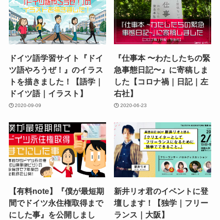
ドイツ語学習サイト『ドイ
『仕事本 〜わたしたちの緊
ツ語やろうぜ！』のイラス
急事態日記〜』に寄稿しま
トを描きました！【語学｜
した【コロナ禍｜日記｜左
ドイツ語｜イラスト】
右社】
2020-09-09
2020-06-23
【有料note】『僕が最短期
新井リオ君のイベントに登
間でドイツ永住権取得まで
壇します！【独学｜フリー
にした事』を公開しまし
ランス｜大阪】