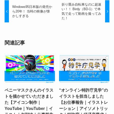
折り畳み自転車なのに超速
Windows95日本版の発売か
い！！ Birdy（BD-1）で本
ら20年！ 当時の映像が懐
気で走って動画を撮ってみ
かしすぎる
た！
関連記事
ペニーマスクさんのイラス
“オンライン特許庁見学”の
トを描かせていただきまし
イラストを担当しました
た【アイコン制作｜
【お仕事報告｜イラストレ
YouTube｜YouTuber｜イ
ーション｜アイソメトリッ