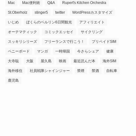
Mac
Mac便利術
Q&A
Rupert's Kitchen Orchestra
St.Oberholz
stinger5
twitter
WordPressカスタマイズ
いじめ
ぼくらのベルリン6日間観光
アフィリエイト
オーテマティック
コミックエッセイ
サイクリング
スッキリシリーズ
フリーランスで行こう！
プリペイドSIM
ペニーボード
マンガ
一時帰国
今さらシェア
健康
大寺聡
大阪
屋久島
映画
最近読んだ本
海外SIM
海外移住
社員戦隊シャインジャー
禁煙
禁酒
自転車
鹿児島