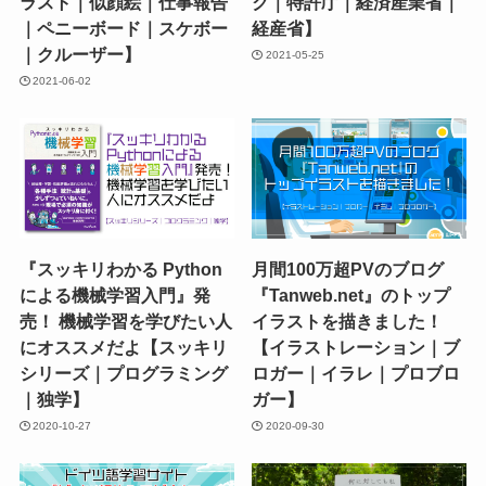
ラスト｜似顔絵｜仕事報告
ク｜特許庁｜経済産業省｜
｜ペニーボード｜スケボー
経産省】
｜クルーザー】
2021-05-25
2021-06-02
『スッキリわかる Python
月間100万超PVのブログ
による機械学習入門』発
『Tanweb.net』のトップ
売！ 機械学習を学びたい人
イラストを描きました！
にオススメだよ【スッキリ
【イラストレーション｜ブ
シリーズ｜プログラミング
ロガー｜イラレ｜プロブロ
｜独学】
ガー】
2020-10-27
2020-09-30