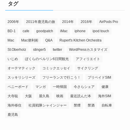
タグ
2006年
2011年鹿児島の旅
2014年
2016年
AirPods Pro
BD-1
cafe
goodpatch
iMac
iphone
ipod touch
Mac
Mac便利術
Q&A
Rupert's Kitchen Orchestra
St.Oberholz
stinger5
twitter
WordPressカスタマイズ
いじめ
ぼくらのベルリン6日間観光
アフィリエイト
オーテマティック
コミックエッセイ
サイクリング
スッキリシリーズ
フリーランスで行こう！
プリペイドSIM
ペニーボード
マンガ
一時帰国
今さらシェア
健康
大寺聡
大阪
屋久島
映画
最近読んだ本
海外SIM
海外移住
社員戦隊シャインジャー
禁煙
禁酒
自転車
鹿児島