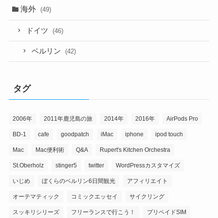
海外
(49)
ドイツ
(46)
ベルリン
(42)
タグ
2006年
2011年鹿児島の旅
2014年
2016年
AirPods Pro
BD-1
cafe
goodpatch
iMac
iphone
ipod touch
Mac
Mac便利術
Q&A
Rupert's Kitchen Orchestra
St.Oberholz
stinger5
twitter
WordPressカスタマイズ
いじめ
ぼくらのベルリン6日間観光
アフィリエイト
オーテマティック
コミックエッセイ
サイクリング
スッキリシリーズ
フリーランスで行こう！
プリペイドSIM