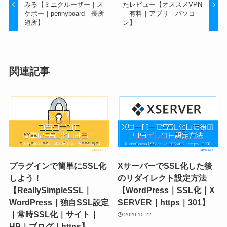
みる【ミニクルーザー｜ス
たレビュー【オススメVPN
ケボー｜pennyboard｜長所
｜有料｜アプリ｜パソコ
短所】
ン】
関連記事
プラグインで簡単にSSL化
XサーバーでSSL化した後
しよう！
のリダイレクト設定方法
【ReallySimpleSSL｜
【WordPress｜SSL化｜X
WordPress｜独自SSL設定
SERVER｜https｜301】
｜常時SSL化｜サイト｜
2020-10-22
HP｜ブログ｜https】