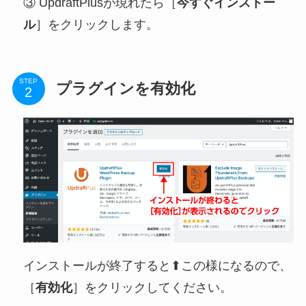
③ UpdraftPlusが現れたら［
今すぐインストー
ル
］をクリックします。
STEP
プラグインを有効化
インストールが終了すると⬆この様になるので、
［
有効化
］をクリックしてください。