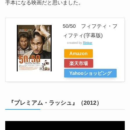
手本になる映画だと思いました。
50/50 フィフティ・フ
ィフティ(字幕版)
created by
Rinker
Amazon
楽天市場
Yahooショッピング
『プレミアム・ラッシュ』（2012）