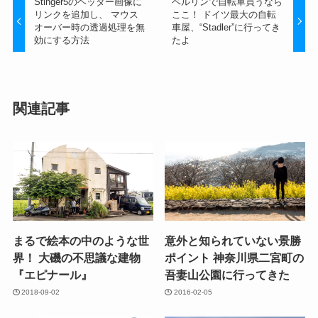
Stinger5のヘッダー画像に
ベルリンで自転車買うなら
リンクを追加し、 マウス
ここ！ ドイツ最大の自転
オーバー時の透過処理を無
車屋、“Stadler”に行ってき
効にする方法
たよ
関連記事
まるで絵本の中のような世
意外と知られていない景勝
界！ 大磯の不思議な建物
ポイント 神奈川県二宮町の
『エピナール』
吾妻山公園に行ってきた
2018-09-02
2016-02-05