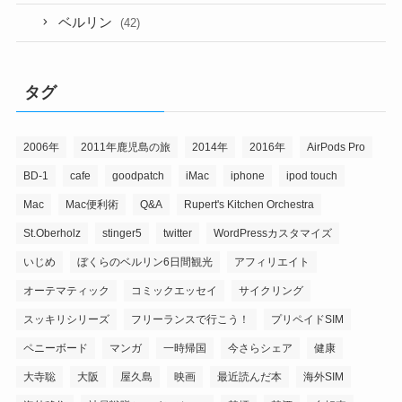
ベルリン
(42)
タグ
2006年
2011年鹿児島の旅
2014年
2016年
AirPods Pro
BD-1
cafe
goodpatch
iMac
iphone
ipod touch
Mac
Mac便利術
Q&A
Rupert's Kitchen Orchestra
St.Oberholz
stinger5
twitter
WordPressカスタマイズ
いじめ
ぼくらのベルリン6日間観光
アフィリエイト
オーテマティック
コミックエッセイ
サイクリング
スッキリシリーズ
フリーランスで行こう！
プリペイドSIM
ペニーボード
マンガ
一時帰国
今さらシェア
健康
大寺聡
大阪
屋久島
映画
最近読んだ本
海外SIM