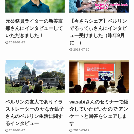
元公務員ライターの新美友
【今さらシェア】ベルリン
那さんにインタビューして
でるってぃさんにインタビ
いただきました！
ュー受けました（昨年9月
に…）
2018-08-15
2018-07-16
ベルリンの友人でありイラ
wasabiさんのセミナーで紹
ストレーターの たなか鮎子
介していただいたので アン
さんのベルリン生活に関す
ケートと回答をシェアしま
るインタビュー
す
2018-06-17
2016-03-12