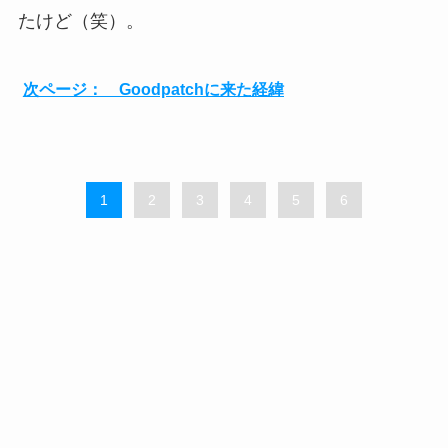
たけど（笑）。
次ページ： Goodpatchに来た経緯
1
2
3
4
5
6