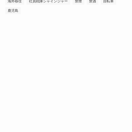
海外移住
社員戦隊シャインジャー
禁煙
禁酒
自転車
鹿児島