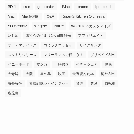
BD-1
cafe
goodpatch
iMac
iphone
ipod touch
Mac
Mac便利術
Q&A
Rupert's Kitchen Orchestra
St.Oberholz
stinger5
twitter
WordPressカスタマイズ
いじめ
ぼくらのベルリン6日間観光
アフィリエイト
オーテマティック
コミックエッセイ
サイクリング
スッキリシリーズ
フリーランスで行こう！
プリペイドSIM
ペニーボード
マンガ
一時帰国
今さらシェア
健康
大寺聡
大阪
屋久島
映画
最近読んだ本
海外SIM
海外移住
社員戦隊シャインジャー
禁煙
禁酒
自転車
鹿児島